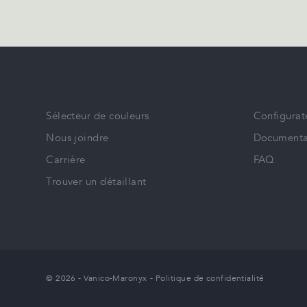
Sélecteur de couleurs
Configurat
Nous joindre
Documenta
Carrière
FAQ
Trouver un détaillant
© 2026 - Vanico-Maronyx
-
Politique de confidentialité