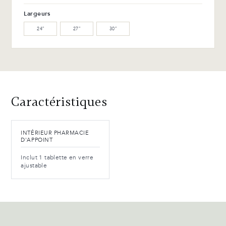
Largeurs
WW-201-C Noyer huilé (M)
WB-153-TC Merisier suro
(L)
24″
27″
30″
WB-154-TC Merisier ébène
(L)
Avantages et entretien
Caractéristiques
INTÉRIEUR PHARMACIE
D'APPOINT
Inclut 1 tablette en verre
ajustable