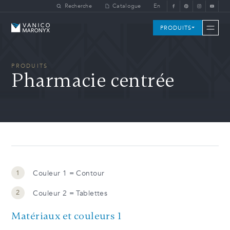
Skip to main content
Recherche
Catalogue
En
Vanico-Maronyx
PRODUITS
PRODUITS
Pharmacie centrée
Couleur 1 = Contour
Couleur 2 = Tablettes
Matériaux et couleurs 1