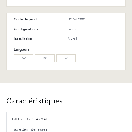
(L)
Avantages et entretien
Code du produit
BO6MC001
Configurations
Droit
Installation
Mural
Largeurs
24″
30″
36″
Caractéristiques
INTÉRIEUR PHARMACIE
Tablettes intérieures