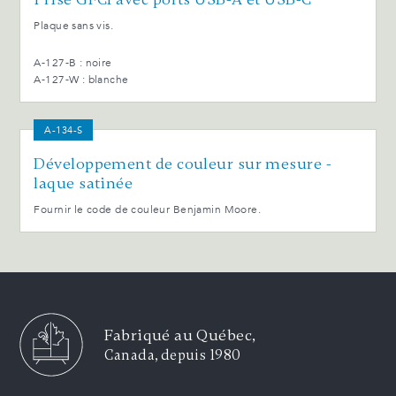
Plaque sans vis.
A-127-B : noire
A-127-W : blanche
A-134-S
Développement de couleur sur mesure -
laque satinée
Fournir le code de couleur Benjamin Moore.
Fabriqué au Québec,
Canada, depuis 1980