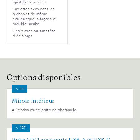
ajustables en verre
Tablettes fixes dans les
niches et de même
couleur que la façade du
meuble-lavabo
Choix avec ou sans tête
d'éclairage
Options disponibles
A-24
Miroir intérieur
À l'endos d'une porte de pharmacie.
A-127
Prise GFCI avec ports USB-A et USB-C