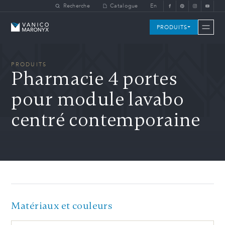
Skip to main content
Recherche
Catalogue
En
Vanico-Maronyx
PRODUITS
PRODUITS
Pharmacie 4 portes
pour module lavabo
centré contemporaine
Matériaux et couleurs