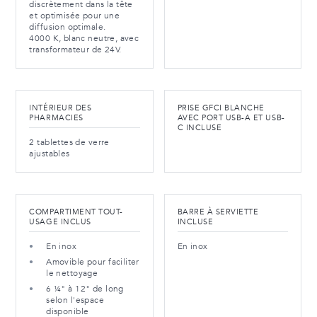
discrètement dans la tête
et optimisée pour une
diffusion optimale.
4000 K, blanc neutre, avec
transformateur de 24V.
INTÉRIEUR DES
PRISE GFCI BLANCHE
PHARMACIES
AVEC PORT USB-A ET USB-
C INCLUSE
2 tablettes de verre
ajustables
COMPARTIMENT TOUT-
BARRE À SERVIETTE
USAGE INCLUS
INCLUSE
En inox
En inox
Amovible pour faciliter
le nettoyage
6 ¼" à 12" de long
selon l'espace
disponible