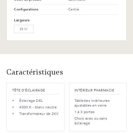
WM-121-TC Érable
WM-129-TC Érable
arabika (L)
tonnerre (L)
Configurations
Centré
Largeurs
WW-201-C Noyer huilé (M)
WB-153-TC Merisier suro
(L)
25 ½″
WB-154-TC Merisier ébène
(L)
Avantages et entretien
Caractéristiques
TÊTE D'ÉCLAIRAGE
INTÉRIEUR PHARMACIE
Éclairage DEL
Tablettes intérieures
ajustables en verre
4000 K - blanc neutre
1 à 3 portes
Transformateur de 24V
Choix avec ou sans
éclairage