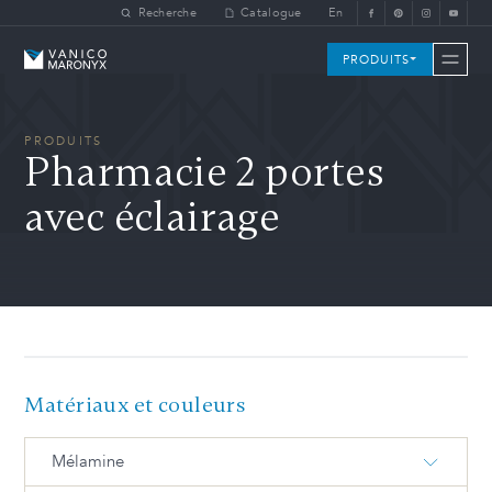
Skip to main content
Recherche
Catalogue
En
Vanico-Maronyx
PRODUITS
PRODUITS
Pharmacie 2 portes
avec éclairage
Matériaux et couleurs
Mélamine