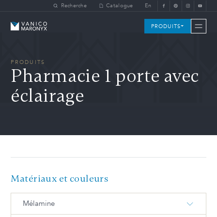
Skip to main content
Recherche
Catalogue
En
Vanico-Maronyx
PRODUITS
PRODUITS
Pharmacie 1 porte avec
éclairage
Matériaux et couleurs
Mélamine