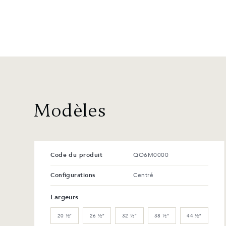
Modèles
Code du produit
QO6M0000
Configurations
Centré
Largeurs
20 ½″
26 ½″
32 ½″
38 ½″
44 ½″