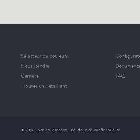
Sélecteur de couleurs
Configurat
Nous joindre
Documenta
Carrière
FAQ
Trouver un détaillant
© 2026 - Vanico-Maronyx
-
Politique de confidentialité