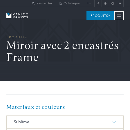
Skip to main content
Recherche
Catalogue
En
Vanico-Maronyx
PRODUITS
PRODUITS
Miroir avec 2 encastrés
Frame
Matériaux et couleurs
Sublime