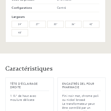
Avantages et entretien
Configurations
Centré
Largeurs
24″
27″
30″
36″
42″
48″
Caractéristiques
TÊTE D'ÉCLAIRAGE
ENCASTRÉS DEL POUR
DROITE
PHARMACIE
1 ⅞" de haut avec
Fini noir mat, chrome poli
moulure délicate
ou nickel brossé
Le transformateur peut
être contrôlé par un