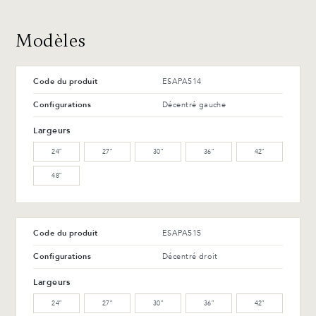
Avantages et entretien
Modèles
Code du produit
ESAPA514
Configurations
Décentré gauche
Largeurs
24″
27″
30″
36″
42″
48″
Code du produit
ESAPA515
Configurations
Décentré droit
Largeurs
24″
27″
30″
36″
42″