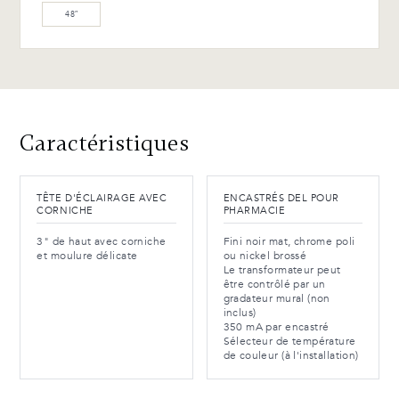
48″
Caractéristiques
TÊTE D'ÉCLAIRAGE AVEC
ENCASTRÉS DEL POUR
CORNICHE
PHARMACIE
3" de haut avec corniche
Fini noir mat, chrome poli
et moulure délicate
ou nickel brossé
Le transformateur peut
être contrôlé par un
gradateur mural (non
inclus)
350 mA par encastré
Sélecteur de température
de couleur (à l'installation)