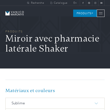
Skip to main content
Recherche
Catalogue
En
Vanico-Maronyx
PRODUITS
PRODUITS
Miroir avec pharmacie
latérale Shaker
Matériaux et couleurs
Sublime