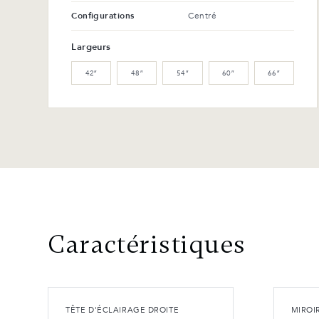
Configurations
Centré
Largeurs
42″
48″
54″
60″
66″
Caractéristiques
TÊTE D'ÉCLAIRAGE DROITE
MIROI