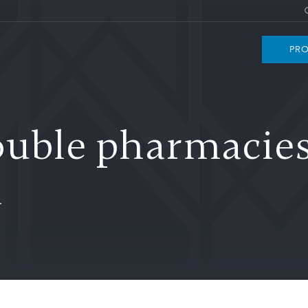
PRO
ouble pharmacie
n