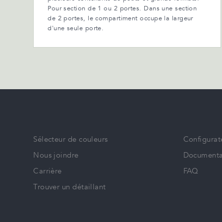
Pour section de 1 ou 2 portes. Dans une section
de 2 portes, le compartiment occupe la largeur
d'une seule porte.
Sélecteur de couleurs
Configurat
Nous joindre
Documenta
Carrière
FAQ
Trouver un détaillant