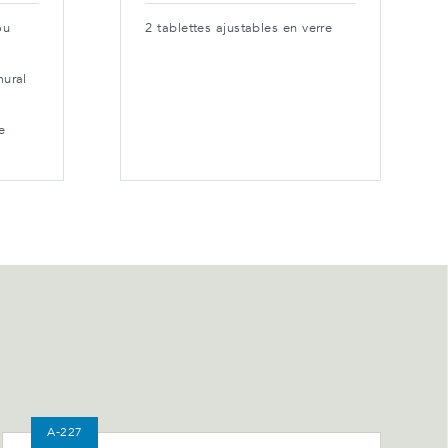
ou
2 tablettes ajustables en verre
mural
e
A-227