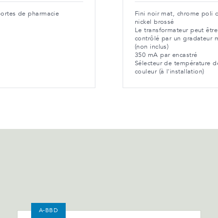
portes de pharmacie
Fini noir mat, chrome poli 
nickel brossé
Le transformateur peut être
contrôlé par un gradateur 
(non inclus)
350 mA par encastré
Sélecteur de température d
couleur (à l'installation)
A-BBD