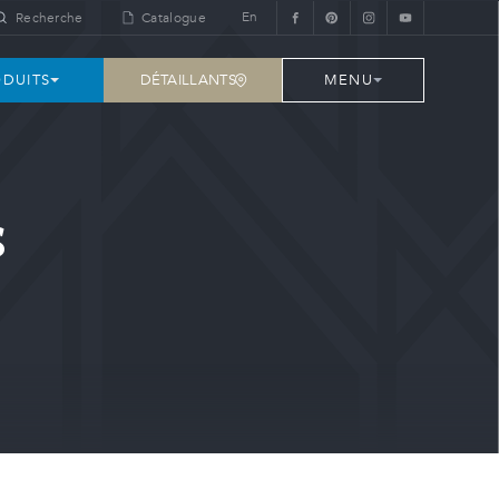
En
Recherche
Catalogue
DÉTAILLANTS
DUITS
MENU
s