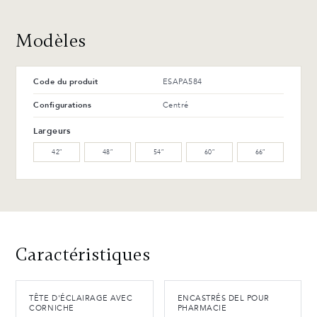
Avantages et entretien
Modèles
Code du produit
ESAPA584
Configurations
Centré
Largeurs
42″
48″
54″
60″
66″
Caractéristiques
TÊTE D'ÉCLAIRAGE AVEC
ENCASTRÉS DEL POUR
CORNICHE
PHARMACIE