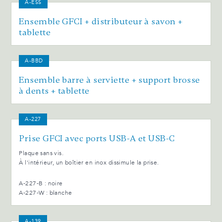
A-ESS
Ensemble GFCI + distributeur à savon +
tablette
A-BBD
Ensemble barre à serviette + support brosse
à dents + tablette
A-227
Prise GFCI avec ports USB-A et USB-C
Plaque sans vis.
À l'intérieur, un boîtier en inox dissimule la prise.
A-227-B : noire
A-227-W : blanche
A-139