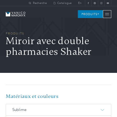
Skip to main content
Recherche
Catalogue
En
Vanico-Maronyx
PRODUITS
PRODUITS
Miroir avec double
pharmacies Shaker
Matériaux et couleurs
Sublime