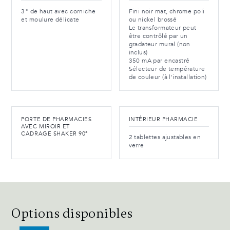
3" de haut avec corniche
Fini noir mat, chrome poli
et moulure délicate
ou nickel brossé
Le transformateur peut
être contrôlé par un
gradateur mural (non
inclus)
350 mA par encastré
Sélecteur de température
de couleur (à l'installation)
PORTE DE PHARMACIES
INTÉRIEUR PHARMACIE
AVEC MIROIR ET
CADRAGE SHAKER 90°
2 tablettes ajustables en
verre
Options disponibles