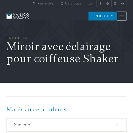
Skip to main content
Recherche
Catalogue
En
Vanico-Maronyx
PRODUITS
PRODUITS
Miroir avec éclairage
pour coiffeuse Shaker
Matériaux et couleurs
Sublime