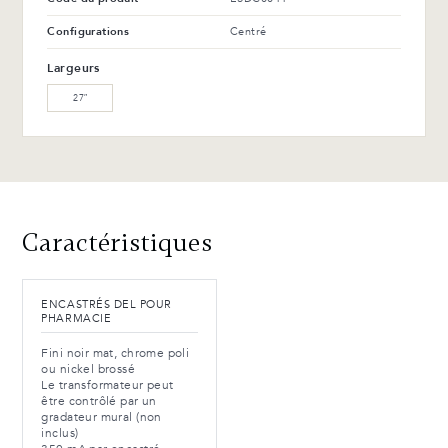
Avantages et entretien
Configurations
Centré
Largeurs
27″
Caractéristiques
ENCASTRÉS DEL POUR
PHARMACIE
Fini noir mat, chrome poli
ou nickel brossé
Le transformateur peut
être contrôlé par un
gradateur mural (non
inclus)