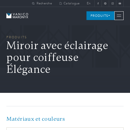
Skip to main content
Recherche
Catalogue
En
Vanico-Maronyx
PRODUITS
PRODUITS
Miroir avec éclairage
pour coiffeuse
Élégance
Matériaux et couleurs