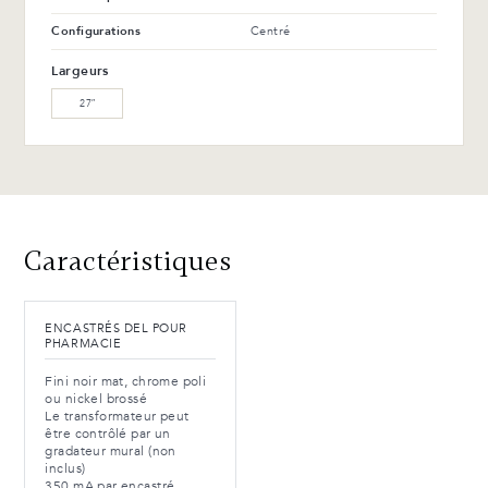
Configurations
Centré
Largeurs
27″
Caractéristiques
ENCASTRÉS DEL POUR
PHARMACIE
Fini noir mat, chrome poli
ou nickel brossé
Le transformateur peut
être contrôlé par un
gradateur mural (non
inclus)
350 mA par encastré