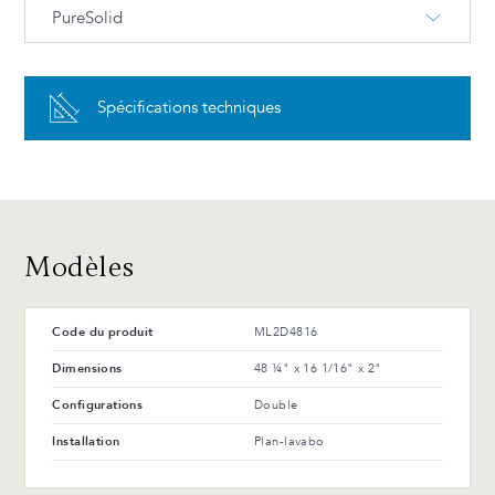
PureSolid
PureSolid PS-00 Blanc
Spécifications techniques
Avantages et entretien
Modèles
Code du produit
ML2D4816
Dimensions
48 ¼" x 16 1/16" x 2"
Configurations
Double
Installation
Plan-lavabo