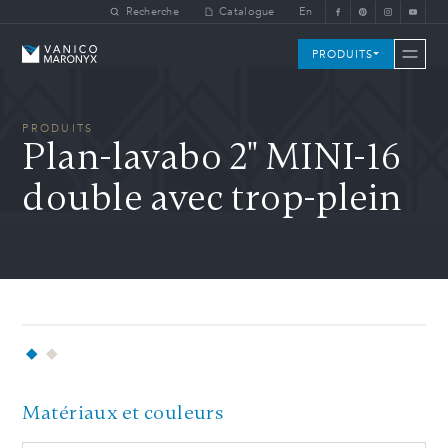
Skip to main content
Recherche
Catalogue
En
Vanico-Maronyx
PRODUITS
PRODUITS
Plan-lavabo 2" MINI-16
double avec trop-plein
Matériaux et couleurs