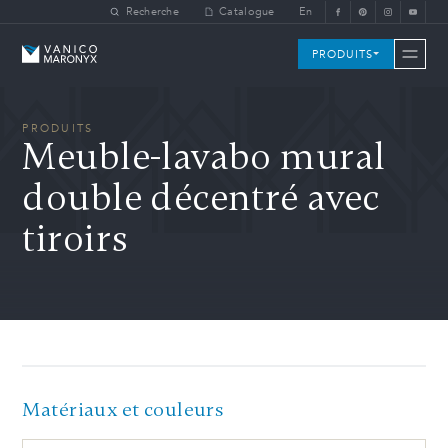
Skip to main content
Recherche
Catalogue
En
Vanico-Maronyx
PRODUITS
PRODUITS
Meuble-lavabo mural
double décentré avec
tiroirs
Matériaux et couleurs