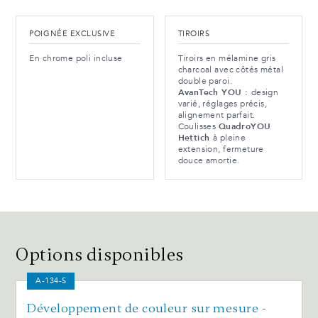
POIGNÉE EXCLUSIVE
TIROIRS
En chrome poli incluse
Tiroirs en mélamine gris
charcoal avec côtés métal
double paroi.
AvanTech YOU :
design
varié, réglages précis,
alignement parfait.
Coulisses
QuadroYOU
Hettich
à pleine
extension, fermeture
douce amortie.
Options disponibles
A-134-S
Développement de couleur sur mesure -