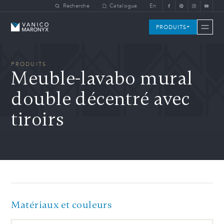
Skip to main content
Recherche
Catalogue
En
Vanico-Maronyx
PRODUITS
PRODUITS
Meuble-lavabo mural
double décentré avec
tiroirs
Matériaux et couleurs