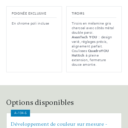
POIGNÉE EXCLUSIVE
TIROIRS
En chrome poli incluse
Tiroirs en mélamine gris
charcoal avec côtés métal
double paroi.
AvanTech YOU :
design
varié, réglages précis,
alignement parfait.
Coulisses
QuadroYOU
Hettich
à pleine
extension, fermeture
douce amortie.
Options disponibles
A-134-S
Développement de couleur sur mesure -