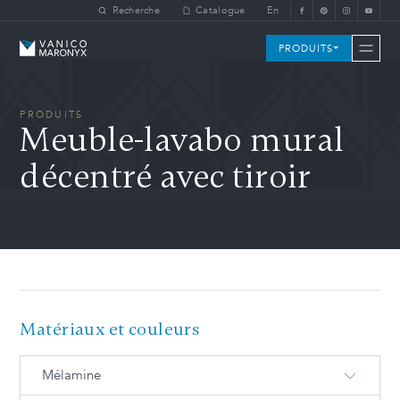
Skip to main content
Recherche
Catalogue
En
Vanico-Maronyx
PRODUITS
PRODUITS
Meuble-lavabo mural
décentré avec tiroir
Matériaux et couleurs
Mélamine