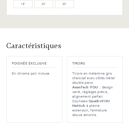
18″
24″
30″
Caractéristiques
POIGNÉE EXCLUSIVE
TIROIRS
En chrome poli incluse
Tiroirs en mélamine gris
charcoal avec côtés métal
double paroi.
AvanTech YOU :
design
varié, réglages précis,
alignement parfait.
Coulisses
QuadroYOU
Hettich
à pleine
extension, fermeture
douce amortie.