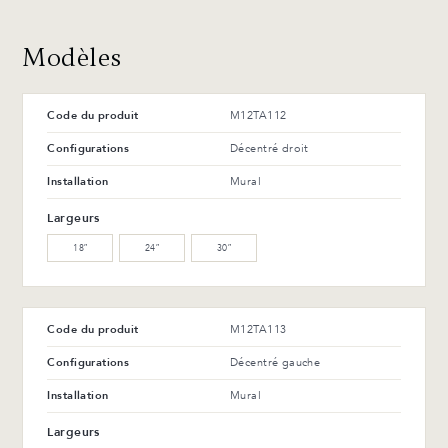
WM-121-TC Érable
WM-129-TC Érable
arabika (L)
tonnerre (L)
Modèles
WW-201-C Noyer huilé (M)
WB-153-TC Merisier suro
(L)
Code du produit
M12TA112
WB-154-TC Merisier ébène
Configurations
Décentré droit
(L)
Installation
Mural
Avantages et entretien
Largeurs
18″
24″
30″
Code du produit
M12TA113
Configurations
Décentré gauche
Installation
Mural
Largeurs