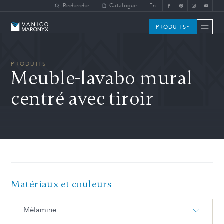
Skip to main content
Recherche
Catalogue
En
Vanico-Maronyx
PRODUITS
PRODUITS
Meuble-lavabo mural
centré avec tiroir
Matériaux et couleurs
Mélamine