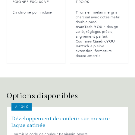
POIGNÉE EXCLUSIVE
TIROIRS
En chrome poli incluse
Tiroirs en mélamine gris
charcoal avec côtés métal
double paroi.
AvanTech YOU :
design
varié, réglages précis,
alignement parfait.
Coulisses
QuadroYOU
Hettich
à pleine
extension, fermeture
douce amortie.
Options disponibles
A-134-S
Développement de couleur sur mesure -
laque satinée
Fournir le code de couleur Benjamin Moore.