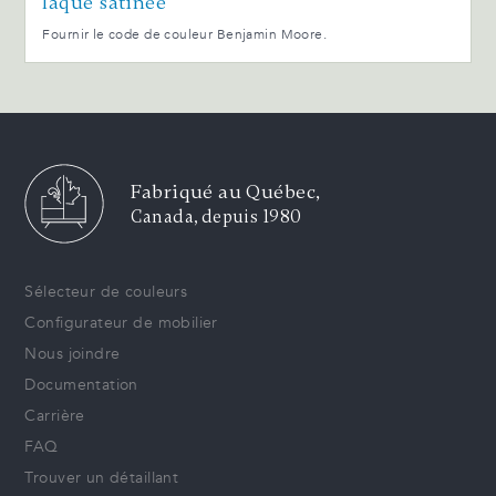
laque satinée
Fournir le code de couleur Benjamin Moore.
Fabriqué au Québec,
Canada, depuis 1980
Sélecteur de couleurs
Configurateur de mobilier
Nous joindre
Documentation
Carrière
FAQ
Trouver un détaillant