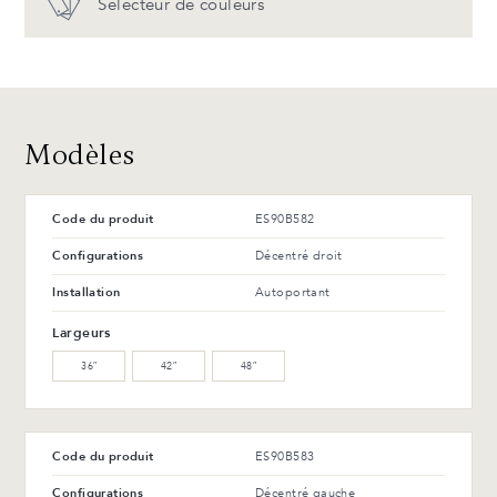
Sélecteur de couleurs
Noir mat
Nickel brossé
Avantages et entretien
T-42-G Noir lustré
T-114-T Frêne anthracite
48 CH
48 MB
Chrome poli
Noir mat
Avantages et entretien
Modèles
Code du produit
ES90B582
Configurations
Décentré droit
Installation
Autoportant
Largeurs
36″
42″
48″
Code du produit
ES90B583
Configurations
Décentré gauche