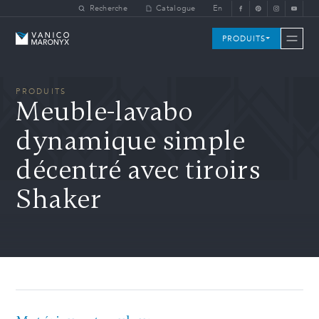
Skip to main content
Recherche
Catalogue
En
Vanico-Maronyx
PRODUITS
PRODUITS
Meuble-lavabo
dynamique simple
décentré avec tiroirs
Shaker