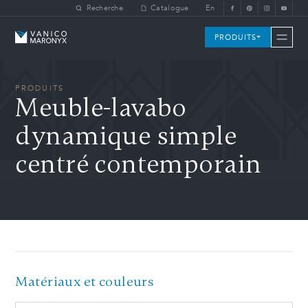
Skip to main content
Recherche
Catalogue
En
Vanico-Maronyx
PRODUITS
PRODUITS
Meuble-lavabo
dynamique simple
centré contemporain
Matériaux et couleurs