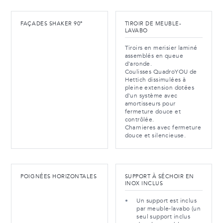
FAÇADES SHAKER 90°
TIROIR DE MEUBLE-
LAVABO
Tiroirs en merisier laminé
assemblés en queue
d'aronde.
Coulisses QuadroYOU de
Hettich dissimulées à
pleine extension dotées
d'un système avec
amortisseurs pour
fermeture douce et
contrôlée.
Charnieres avec fermeture
douce et silencieuse.
POIGNÉES HORIZONTALES
SUPPORT À SÉCHOIR EN
INOX INCLUS
Un support est inclus
par meuble-lavabo (un
seul support inclus