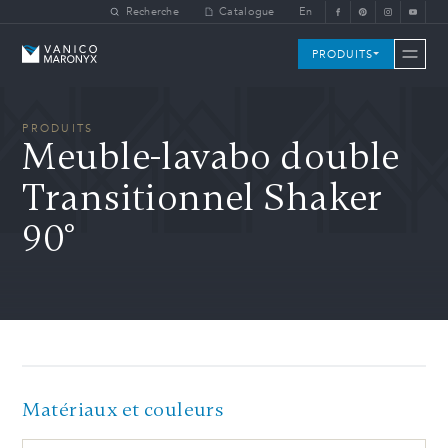
Skip to main content
Recherche
Catalogue
En
Vanico-Maronyx
PRODUITS
PRODUITS
Meuble-lavabo double
Transitionnel Shaker
90°
Matériaux et couleurs