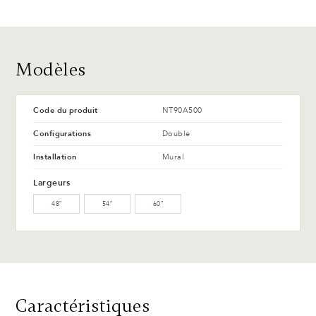
Avantages et entretien
Modèles
Code du produit
NT90A500
Configurations
Double
Installation
Mural
Largeurs
48″
54″
60″
Caractéristiques