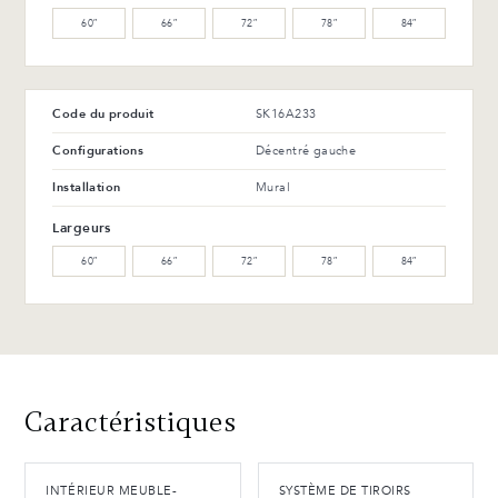
60″
66″
72″
78″
84″
Code du produit
SK16A233
Configurations
Décentré gauche
Installation
Mural
Largeurs
60″
66″
72″
78″
84″
Caractéristiques
INTÉRIEUR MEUBLE-
SYSTÈME DE TIROIRS