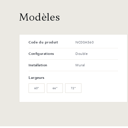
Modèles
Code du produit
NC00A560
Configurations
Double
Installation
Mural
Largeurs
60″
66″
72″