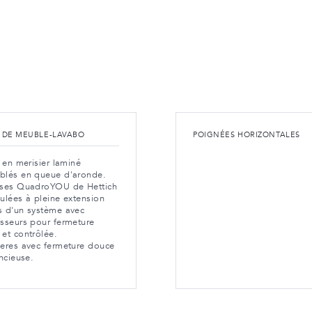
R DE MEUBLE-LAVABO
POIGNÉES HORIZONTALES
s en merisier laminé
blés en queue d'aronde.
sses QuadroYOU de Hettich
ulées à pleine extension
s d'un système avec
sseurs pour fermeture
et contrôlée.
ieres avec fermeture douce
encieuse.