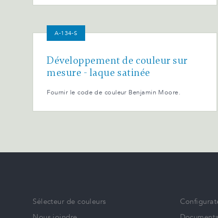
A-134-S
Développement de couleur sur
mesure - laque satinée
Fournir le code de couleur Benjamin Moore.
Sélecteur de couleurs
Configurat
Nous joindre
Documenta