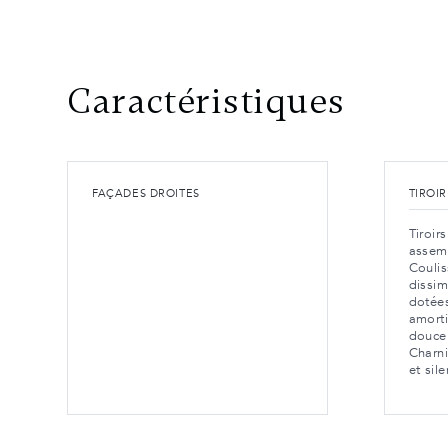
Caractéristiques
FAÇADES DROITES
TIROI
Tiroir
assem
Couli
dissim
dotée
amorti
douce 
Charn
et sil