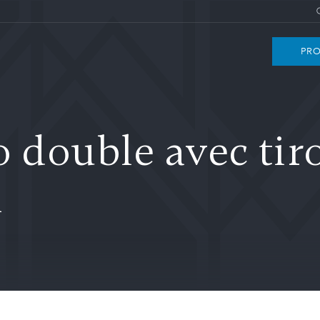
PRO
 double avec tiro
n