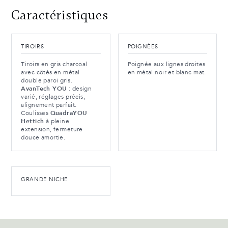
Caractéristiques
TIROIRS
POIGNÉES
Tiroirs en gris charcoal
Poignée aux lignes droites
avec côtés en métal
en métal noir et blanc mat.
double paroi gris.
AvanTech YOU
: design
varié, réglages précis,
alignement parfait.
Coulisses
QuadraYOU
Hettich
à pleine
extension, fermeture
douce amortie.
GRANDE NICHE