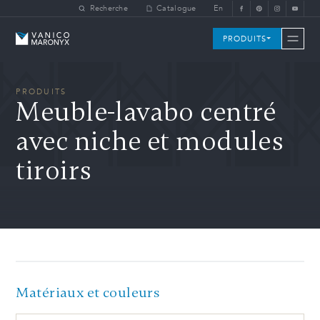
Skip to main content
Recherche
Catalogue
En
Vanico-Maronyx
PRODUITS
PRODUITS
Meuble-lavabo centré
avec niche et modules
tiroirs
Matériaux et couleurs