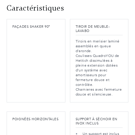
Caractéristiques
FAÇADES SHAKER 90°
TIROIR DE MEUBLE-
LAVABO
Tiroirs en merisier laminé
assemblés en queue
d'aronde.
Coulisses QuadroYOU de
Hettich dissimulées à
pleine extension dotées
d'un système avec
amortisseurs pour
fermeture douce et
contrôlée.
Charnieres avec fermeture
douce et silencieuse.
POIGNÉES HORIZONTALES
SUPPORT À SÉCHOIR EN
INOX INCLUS
Un support est inclus