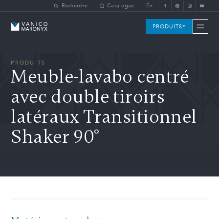
Skip to main content
Recherche
Catalogue
En
Vanico-Maronyx
PRODUITS
PRODUITS
Meuble-lavabo centré
avec double tiroirs
latéraux Transitionnel
Shaker 90°