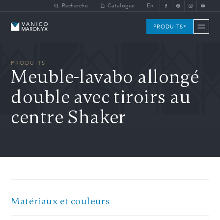
Skip to main content
Recherche
Catalogue
En
Vanico-Maronyx
PRODUITS
PRODUITS
Meuble-lavabo allongé
double avec tiroirs au
centre Shaker
Matériaux et couleurs