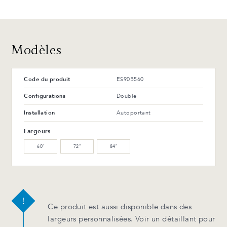
48 CH
48 MB
Chrome poli
Noir mat
Avantages et entretien
Modèles
Code du produit
ES90B560
Configurations
Double
Installation
Autoportant
Largeurs
60″
72″
84″
Ce produit est aussi disponible dans des
largeurs personnalisées. Voir un détaillant pour