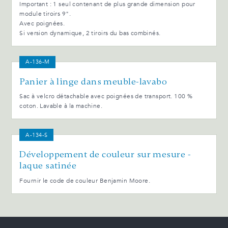
Important : 1 seul contenant de plus grande dimension pour
module tiroirs 9".
Avec poignées.
Si version dynamique, 2 tiroirs du bas combinés.
A-136-M
Panier à linge dans meuble-lavabo
Sac à velcro détachable avec poignées de transport. 100 %
coton. Lavable à la machine.
A-134-S
Développement de couleur sur mesure -
laque satinée
Fournir le code de couleur Benjamin Moore.