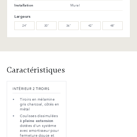
Installation
Mural
WW-201-C Noyer huilé (M)
WB-153-TC Merisier suro
(L)
Largeurs
24″
30″
36″
42″
48″
WB-154-TC Merisier ébène
(L)
Avantages et entretien
Caractéristiques
INTÉRIEUR 2 TIROIRS
Tiroirs en mélamine
gris charcoal, côtés en
métal
Coulisses dissimulées
à
pleine extension
dotées d'un système
avec amortisseur pour
fermeture douce et