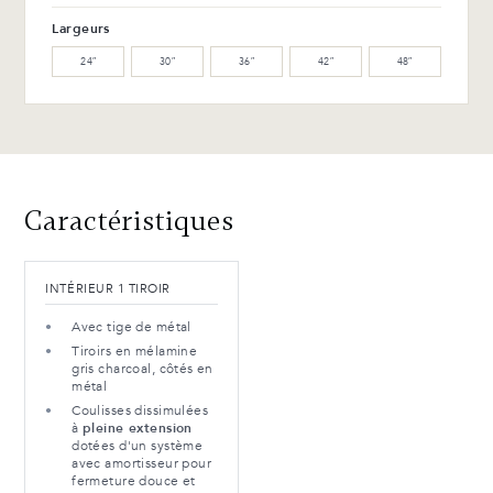
WW-201-C Noyer huilé (M)
WB-153-TC Merisier suro
(L)
Largeurs
24″
30″
36″
42″
48″
WB-154-TC Merisier ébène
(L)
Avantages et entretien
Caractéristiques
INTÉRIEUR 1 TIROIR
Avec tige de métal
Tiroirs en mélamine
gris charcoal, côtés en
métal
Coulisses dissimulées
à
pleine extension
dotées d'un système
avec amortisseur pour
fermeture douce et