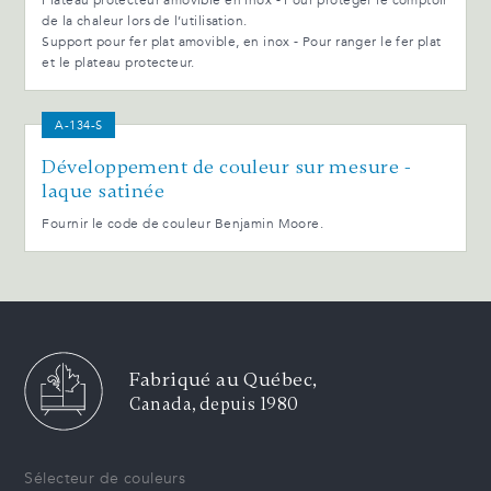
Plateau protecteur amovible en inox - Pour protéger le comptoir
de la chaleur lors de l’utilisation.
Support pour fer plat amovible, en inox - Pour ranger le fer plat
et le plateau protecteur.
A-134-S
Développement de couleur sur mesure -
laque satinée
Fournir le code de couleur Benjamin Moore.
Fabriqué au Québec,
Canada, depuis 1980
Sélecteur de couleurs