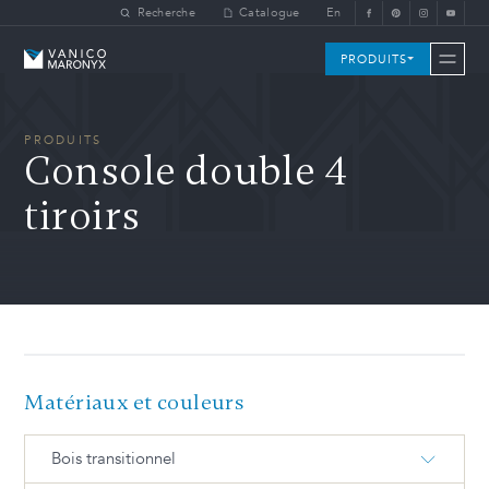
Skip to main content
Recherche
Catalogue
En
Vanico-Maronyx
PRODUITS
PRODUITS
Console double 4
tiroirs
Matériaux et couleurs
Bois transitionnel