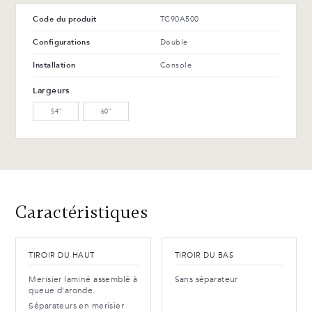
Code du produit
TC90A500
Configurations
Double
Installation
Console
Largeurs
54″
60″
Caractéristiques
TIROIR DU HAUT
TIROIR DU BAS
Merisier laminé assemblé à
Sans séparateur
queue d'aronde.
Séparateurs en merisier