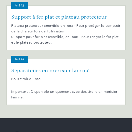
A-142
Support à fer plat et plateau protecteur
Plateau protecteur amovible en inox - Pour protéger le comptoir
de la chaleur lors de l’utilisation.
Support pour fer plat amovible, en inox - Pour ranger le fer plat
et le plateau protecteur.
A-144
Séparateurs en merisier laminé
Pour tiroir du bas.
Important : Disponible uniquement avec des tiroirs en merisier
laminé.