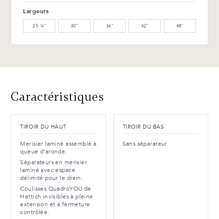
Largeurs
25 ¼″
30″
36″
42″
48″
Caractéristiques
TIROIR DU HAUT
TIROIR DU BAS
Merisier laminé assemblé à
Sans séparateur
queue d'aronde.
Séparateurs en merisier
laminé avec espace
délimité pour le drain.
Coulisses QuadroYOU de
Hettich invisibles à pleine
extension et à fermeture
contrôlée.