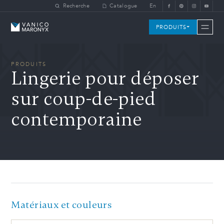
Skip to main content
Recherche
Catalogue
En
Vanico-Maronyx
PRODUITS
PRODUITS
Lingerie pour déposer
sur coup-de-pied
contemporaine
Matériaux et couleurs