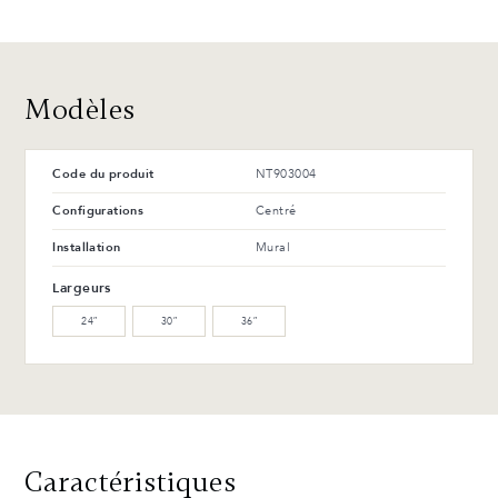
Avantages et entretien
Modèles
Code du produit
NT903004
Configurations
Centré
Installation
Mural
Largeurs
24″
30″
36″
Caractéristiques