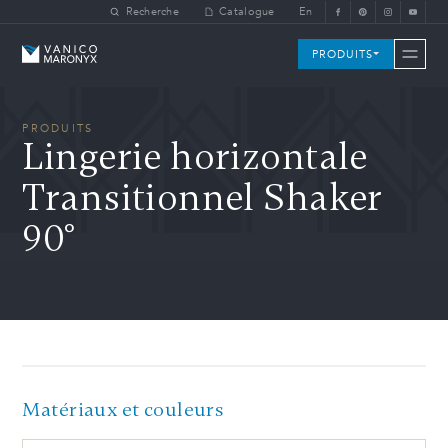
Skip to main content
Recherche
Catalogue
En
Vanico-Maronyx
PRODUITS
PRODUITS
Lingerie horizontale
Transitionnel Shaker
90°
Matériaux et couleurs