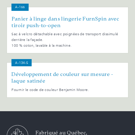
A-166
Panier à linge dans lingerie FurnSpin avec
tiroir push-to-open
Sac à velcro détachable avec poignées de transport dissimulé
derrière la façade.
100 % coton, lavable à la machine.
A-134-S
Développement de couleur sur mesure -
laque satinée
Fournir le code de couleur Benjamin Moore.
Fabriqué au Québec,