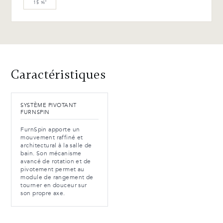
15 ⅝″
Caractéristiques
SYSTÈME PIVOTANT
FURNSPIN
FurnSpin apporte un
mouvement raffiné et
architectural à la salle de
bain. Son mécanisme
avancé de rotation et de
pivotement permet au
module de rangement de
tourner en douceur sur
son propre axe.