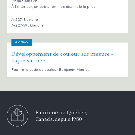
Plaque sans vis.
À l'intérieur, un boîtier en inox dissimule la prise.
A-227-B : noire
A-227-W : blanche
A-134-S
Développement de couleur sur mesure -
laque satinée
Fournir le code de couleur Benjamin Moore.
Fabriqué au Québec,
Canada, depuis 1980