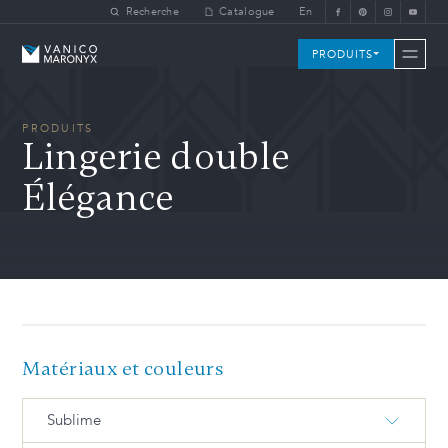
Skip to main content
Recherche
Catalogue
En
Vanico-Maronyx
PRODUITS
PRODUITS
Lingerie double
Élégance
Matériaux et couleurs
Sublime