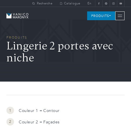
Skip to main content
Recherche
Catalogue
En
Vanico-Maronyx
PRODUITS
PRODUITS
Lingerie 2 portes avec
niche
Couleur 1 = Contour
Couleur 2 = Façades