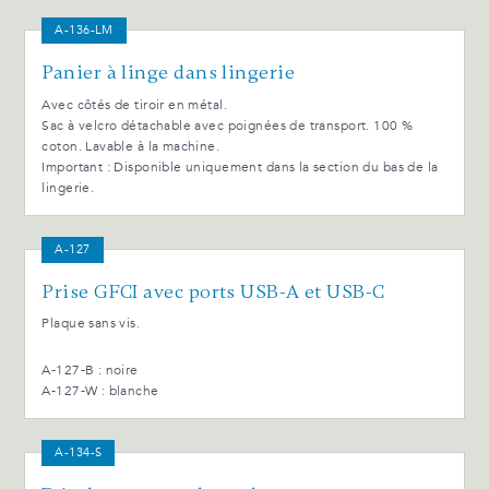
A-136-LM
Panier à linge dans lingerie
Avec côtés de tiroir en métal.
Sac à velcro détachable avec poignées de transport. 100 %
coton. Lavable à la machine.
Important : Disponible uniquement dans la section du bas de la
lingerie.
A-127
Prise GFCI avec ports USB-A et USB-C
Plaque sans vis.
A-127-B : noire
A-127-W : blanche
A-134-S