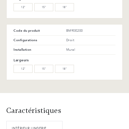
12″
15″
18″
WB-154-TC Merisier ébène
(L)
Avantages et entretien
Code du produit
BM90E200
Configurations
Droit
Installation
Mural
Largeurs
12″
15″
18″
Caractéristiques
INTÉRIEUR LINGERIE