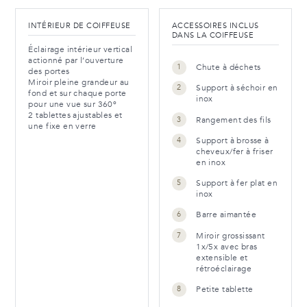
INTÉRIEUR DE COIFFEUSE
ACCESSOIRES INCLUS
DANS LA COIFFEUSE
Éclairage intérieur vertical
actionné par l’ouverture
Chute à déchets
des portes
Miroir pleine grandeur au
Support à séchoir en
fond et sur chaque porte
inox
pour une vue sur 360º
2 tablettes ajustables et
Rangement des fils
une fixe en verre
Support à brosse à
cheveux/fer à friser
en inox
Support à fer plat en
inox
Barre aimantée
Miroir grossissant
1x/5x avec bras
extensible et
rétroéclairage
Petite tablette