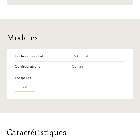
T-42-G Noir lustré
T-114-T Frêne anthracite
Avantages et entretien
Modèles
Code du produit
ESAC5520
Configurations
Centré
Largeurs
27″
Caractéristiques