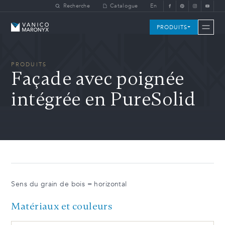
Skip to main content
Recherche
Catalogue
En
Vanico-Maronyx
PRODUITS
PRODUITS
Façade avec poignée
intégrée en PureSolid
Sens du grain de bois = horizontal
Matériaux et couleurs