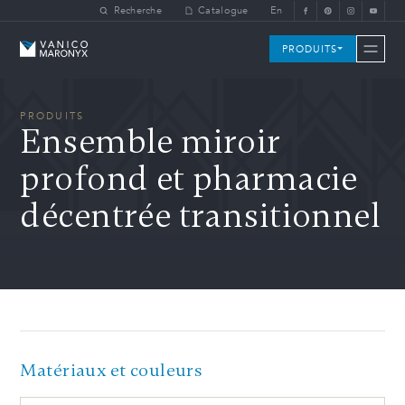
Skip to main content
Recherche
Catalogue
En
Vanico-Maronyx
PRODUITS
PRODUITS
Ensemble miroir
profond et pharmacie
décentrée transitionnel
Matériaux et couleurs