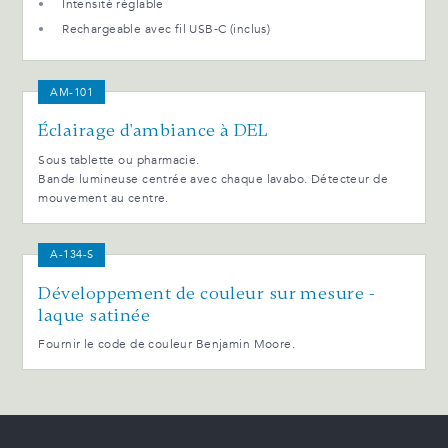
Intensité réglable
Rechargeable avec fil USB-C (inclus)
AM-101
Éclairage d'ambiance à DEL
Sous tablette ou pharmacie.
Bande lumineuse centrée avec chaque lavabo. Détecteur de
mouvement au centre.
A-134-S
Développement de couleur sur mesure -
laque satinée
Fournir le code de couleur Benjamin Moore.