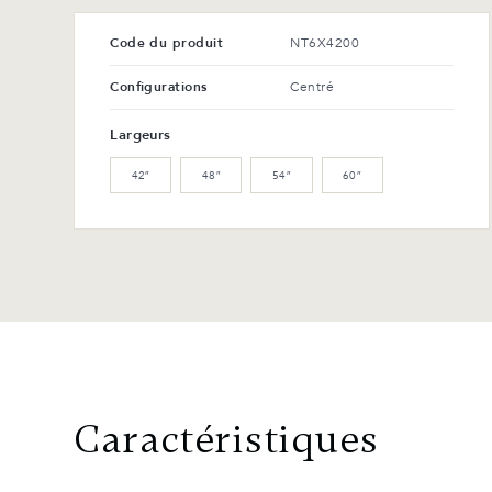
Code du produit
NT6X4200
Configurations
Centré
Largeurs
42″
48″
54″
60″
Caractéristiques