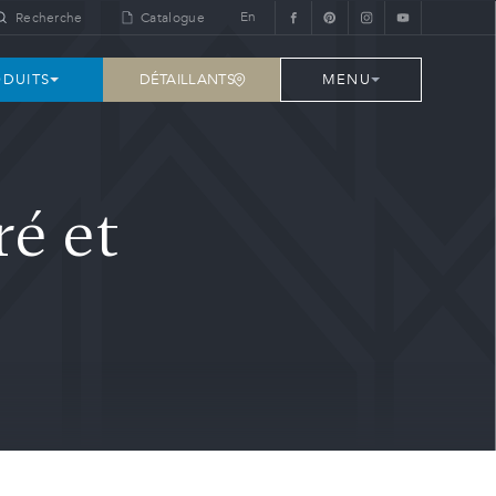
En
Recherche
Catalogue
DÉTAILLANTS
DUITS
MENU
é et