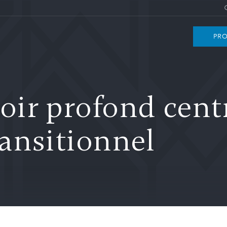
PRO
ir profond centr
ansitionnel