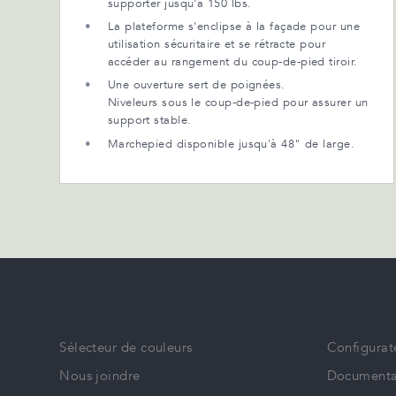
supporter jusqu'à 150 lbs.
La plateforme s'enclipse à la façade pour une
utilisation sécuritaire et se rétracte pour
accéder au rangement du coup-de-pied tiroir.
Une ouverture sert de poignées.
Niveleurs sous le coup-de-pied pour assurer un
support stable.
Marchepied disponible jusqu'à 48" de large.
Sélecteur de couleurs
Configurat
Nous joindre
Documenta