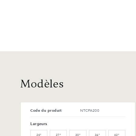
Modèles
Code du produit
NTCPA200
Largeurs
24″
27″
30″
36″
42″