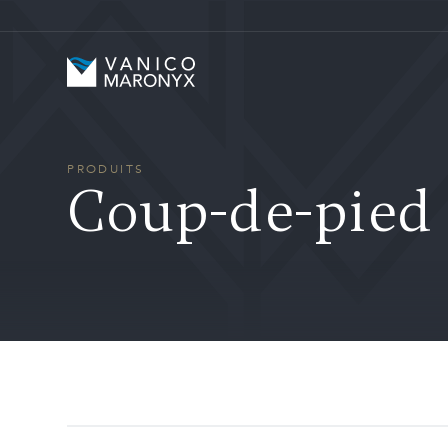
Skip to main content
Vanico-Maronyx
PRODUITS
Coup-de-pied t