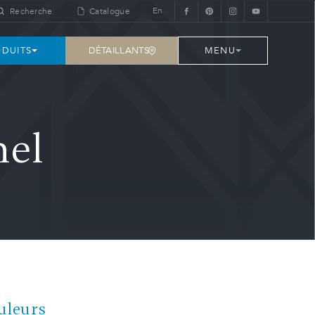
En
Recherche
Catalogue
DÉTAILLANTS
DUITS
MENU
nel
uleurs