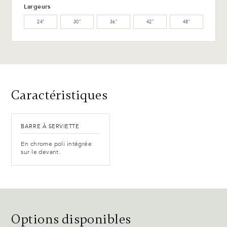
(L)
Largeurs
24″
30″
36″
42″
48″
WB-154-TC Merisier ébène
(L)
Avantages et entretien
Caractéristiques
BARRE À SERVIETTE
En chrome poli intégrée
sur le devant.
Options disponibles