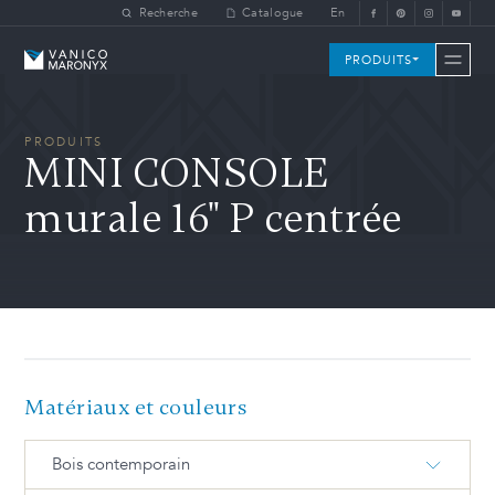
Skip to main content
Recherche
Catalogue
En
Vanico-Maronyx
PRODUITS
PRODUITS
MINI CONSOLE
murale 16" P centrée
Matériaux et couleurs
Bois contemporain