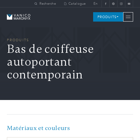
Skip to main content
Recherche
Catalogue
En
Vanico-Maronyx
PRODUITS
PRODUITS
Bas de coiffeuse
autoportant
contemporain
Matériaux et couleurs