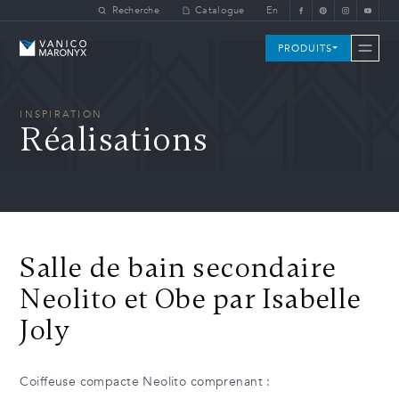
Skip to main content
Recherche
Catalogue
En
Vanico-Maronyx
PRODUITS
INSPIRATION
Réalisations
Salle de bain secondaire
Neolito et Obe par Isabelle
Joly
Coiffeuse compacte Neolito comprenant :