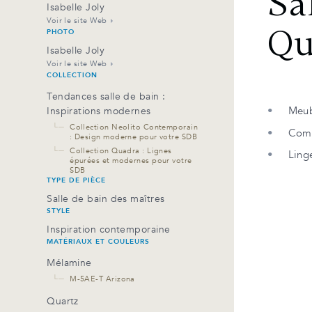
Sa
Isabelle Joly
Voir le site Web
Qu
PHOTO
Isabelle Joly
Voir le site Web
COLLECTION
Tendances salle de bain :
Meub
Inspirations modernes
└─
Collection Neolito Contemporain
Comp
: Design moderne pour votre SDB
└─
Collection Quadra : Lignes
Ling
épurées et modernes pour votre
SDB
TYPE DE PIÈCE
Salle de bain des maîtres
STYLE
Inspiration contemporaine
MATÉRIAUX ET COULEURS
Mélamine
└─
M-5AE-T Arizona
Quartz