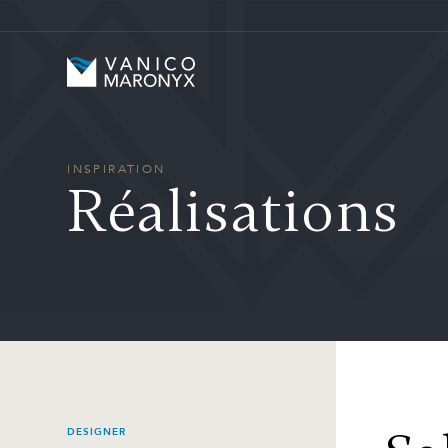
Skip to main content
Vanico-Maronyx
INSPIRATION
Réalisations
DESIGNER