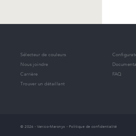
Sélecteur de couleurs
Configurat
Nous joindre
Documenta
Carrière
FAQ
Trouver un détaillant
© 2026 - Vanico-Maronyx
-
Politique de confidentialité