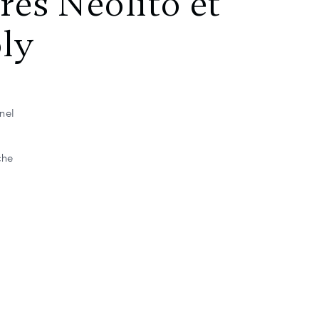
res Neolito et
oly
nel
che