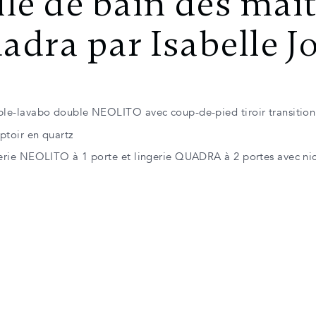
lle de bain des maît
adra par Isabelle J
le-lavabo double NEOLITO avec coup-de-pied tiroir transition
toir en quartz
erie NEOLITO à 1 porte et lingerie QUADRA à 2 portes avec ni