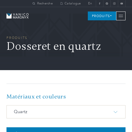
Skip to main content
Recherche
Catalogue
En
Vanico-Maronyx
PRODUITS
PRODUITS
Dosseret en quartz
Matériaux et couleurs
Quartz
Q-ZEN Blanc Zenith
Q-4600 Organic White