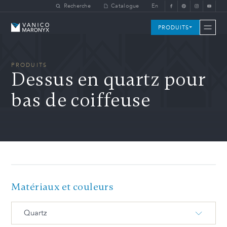
Skip to main content
Recherche
Catalogue
En
Vanico-Maronyx
PRODUITS
PRODUITS
Dessus en quartz pour
bas de coiffeuse
Matériaux et couleurs
Quartz