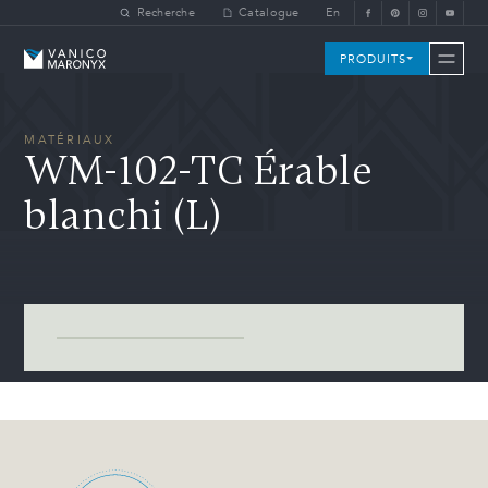
Skip to main content
Recherche
Catalogue
En
Vanico-Maronyx
PRODUITS
MATÉRIAUX
WM-102-TC Érable
blanchi (L)