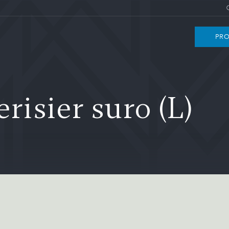
PRO
isier suro (L)