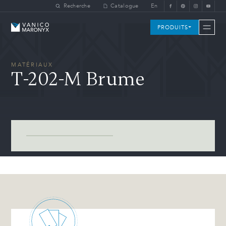
Skip to main content
Recherche
Catalogue
En
Vanico-Maronyx
PRODUITS
MATÉRIAUX
T-202-M Brume